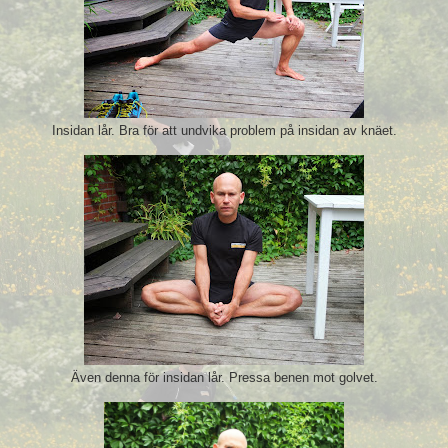
Insidan lår. Bra för att undvika problem på insidan av knäet.
Även denna för insidan lår. Pressa benen mot golvet.