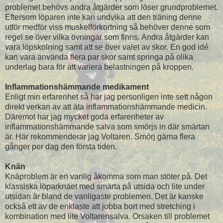
problemet behövs andra åtgärder som löser grundproblemet.
Eftersom löparen inte kan undvika att den träning denne
utför medför viss muskelförkortning så behöver denne som
regel se över vilka övningar som finns. Andra åtgärder kan
vara löpskolning samt att se över valet av skor. En god idé
kan vara använda flera par skor samt springa på olika
underlag bara för att variera belastningen på kroppen.
Inflammationshämmande medikament
Enligt min erfarenhet så har jag personligen inte sett någon
direkt verkan av att äta inflammationshämmande medicin.
Däremot har jag mycket goda erfarenheter av
inflammationshämmande salva som smörjs in där smärtan
är. Här rekommenderar jag Voltaren. Smörj gärna flera
gånger per dag den första tiden.
Knän
Knäproblem är en vanlig åkomma som man stöter på. Det
klassiska löparknäet med smärta på utsida och lite under
utsidan är bland de vanligaste problemen. Det är kanske
också ett av de enklaste att jobba bort med stretching i
kombination med lite Voltarensalva. Orsaken till problemet