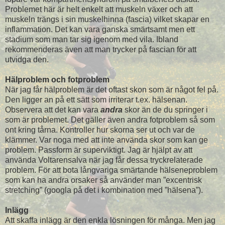
Problemet här är helt enkelt att muskeln växer och att
muskeln trängs i sin muskelhinna (fascia) vilket skapar en
inflammation. Det kan vara ganska smärtsamt men ett
stadium som man tar sig igenom med vila. Ibland
rekommenderas även att man trycker på fascian för att
utvidga den.
Hälproblem och fotproblem
När jag får hälproblem är det oftast skon som är något fel på.
Den ligger an på ett sätt som irriterar t.ex. hälsenan.
Observera att det kan vara
andra
skor än de du springer i
som är problemet. Det gäller även andra fotproblem så som
ont kring tårna. Kontroller hur skorna ser ut och var de
klämmer. Var noga med att inte använda skor som kan ge
problem. Passform är superviktigt. Jag är hjälpt av att
använda Voltarensalva när jag får dessa tryckrelaterade
problem. För att bota långvariga smärtande hälseneproblem
som kan ha andra orsaker så använder man ”excentrisk
stretching” (googla på det i kombination med ”hälsena”).
Inlägg
Att skaffa inlägg är den enkla lösningen för många. Men jag