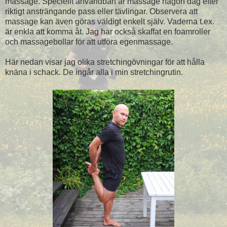
massage. Speciellt användbart är massage någon dag efter
riktigt ansträngande pass eller tävlingar. Observera att
massage kan även göras väldigt enkelt själv. Vaderna t.ex.
är enkla att komma åt. Jag har också skaffat en foamroller
och massagebollar för att utföra egenmassage.
Här nedan visar jag olika stretchingövningar för att hålla
knäna i schack. De ingår alla i min stretchingrutin.