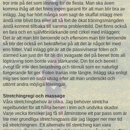
tror inte på det som lösning för de flesta. Man ska även
komma ihåg att det finns ingen garanti för att man blir bra av
inlägg. Jag har hört många som sagt de skaffat inlägg men
ändå inte blivit bra eller att så fort de ökat träningsmängden
ändå kommit tillbaka till samma problembild. Det finns också
en fara och en självförstärkande ond cirkel med inläggen;
Det är att man blir beroende och eftersom man blir beroende
så blir det också en bekräftelse på att det är något fel med
ens fötter. Vad inlägg gör är att de passiviserar foten och
därmed kan just din fot bli din svagaste del på benet trots all
löpträning som borde vara stärkande. Din fot och benet i
övrigt får inte den belastning och stimuli som en naturligt
fungerande fot ger. Foten tränas inte längre. Inlägg ska enligt
mig ses som en sista utväg efter att man undersökt och
uttömt andra möjliga lösningar.
Stretchingregi och massage
Våra stretchingbehov är olika. Jag behöver stretcha
regelbundet för att hålla benen i trim och undvika skador.
Varje vecka försöker jag få till åtminstone ett par pass som är
lite mer grundliga stretchingpass där jag lägger ner mer tid
på stretchingnen. Ett alternativ till stretching kan vara