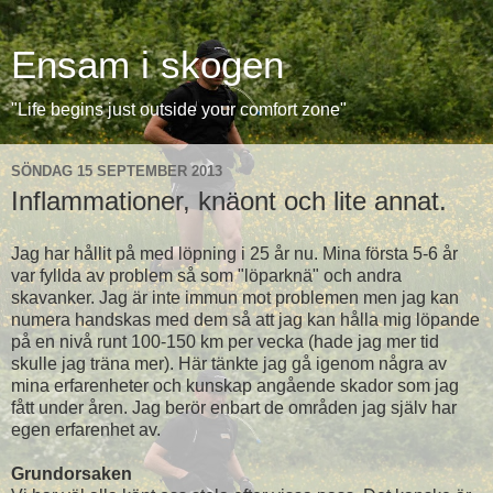
Ensam i skogen
"Life begins just outside your comfort zone"
SÖNDAG 15 SEPTEMBER 2013
Inflammationer, knäont och lite annat.
Jag har hållit på med löpning i 25 år nu. Mina första 5-6 år
var fyllda av problem så som "löparknä" och andra
skavanker. Jag är inte immun mot problemen men jag kan
numera handskas med dem så att jag kan hålla mig löpande
på en nivå runt 100-150 km per vecka (hade jag mer tid
skulle jag träna mer). Här tänkte jag gå igenom några av
mina erfarenheter och kunskap angående skador som jag
fått under åren. Jag berör enbart de områden jag själv har
egen erfarenhet av.
Grundorsaken