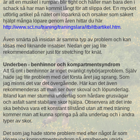
är att en muskel i rumpan blir tight och håller man bara den i
schack så har man kommit långt för att slippa det. En mycket
utförlig artikel på nätet om löparknä och orsaker som säkert
hjälpt många löpare genom åren hittar du här
http://www.sct.nu/traning/traningslara/itb/itbartikel.htm
.
Även smärta på insidan är samma typ av problem och kan
lösas med liknande insatser. Nedan ger jag lite
rekommendationer just för stretching för knät.
Underben - benhinnor och kompartmentsyndrom
Att få ont i benhinnor är inget ovanligt nybörjarproblem. Själv
hade jag lite problem med det första året jag sprang. Som
jag minns det var det övergående. Här kan det även
rekommenderas att man ser över skoval och löpunderlag.
Ibland kan mer stumma underlag som hårdare grusvägar
och asfalt samt stabilare skor hjälpa. Observera att det inte
ska behöva vara ett konstant tillstånd utan att med träning
kommer man att kunna springa på alla underlag och i andra
typer av skor.
Det som jag hade större problem med efter något år som
löpare var kompartmentsyndrom på smalbenets utsida.