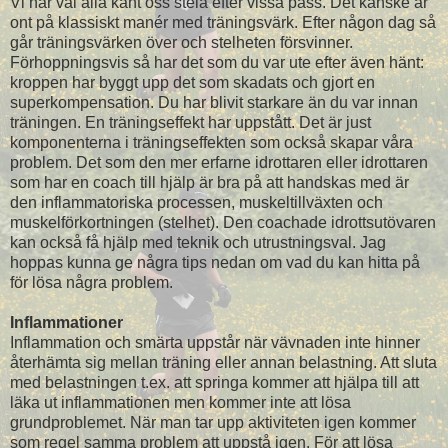
Vi har väl alla känt oss stela efter vissa pass. Det kanske är
ont på klassiskt manér med träningsvärk. Efter någon dag så
går träningsvärken över och stelheten försvinner.
Förhoppningsvis så har det som du var ute efter även hänt:
kroppen har byggt upp det som skadats och gjort en
superkompensation. Du har blivit starkare än du var innan
träningen. En träningseffekt har uppstått. Det är just
komponenterna i träningseffekten som också skapar våra
problem. Det som den mer erfarne idrottaren eller idrottaren
som har en coach till hjälp är bra på att handskas med är
den inflammatoriska processen, muskeltillväxten och
muskelförkortningen (stelhet). Den coachade idrottsutövaren
kan också få hjälp med teknik och utrustningsval. Jag
hoppas kunna ge några tips nedan om vad du kan hitta på
för lösa några problem.
Inflammationer
Inflammation och smärta uppstår när vävnaden inte hinner
återhämta sig mellan träning eller annan belastning. Att sluta
med belastningen t.ex. att springa kommer att hjälpa till att
läka ut inflammationen men kommer inte att lösa
grundproblemet. När man tar upp aktiviteten igen kommer
som regel samma problem att uppstå igen. För att lösa