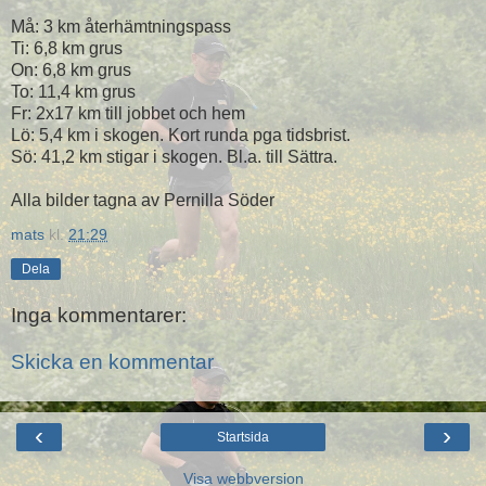
Må: 3 km återhämtningspass
Ti: 6,8 km grus
On: 6,8 km grus
To: 11,4 km grus
Fr: 2x17 km till jobbet och hem
Lö: 5,4 km i skogen. Kort runda pga tidsbrist.
Sö: 41,2 km stigar i skogen. Bl.a. till Sättra.
Alla bilder tagna av Pernilla Söder
mats
kl.
21:29
Dela
Inga kommentarer:
Skicka en kommentar
‹
›
Startsida
Visa webbversion